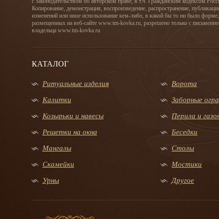
с законодательством об авторском праве, в т.ч. Гражданским кодексом Рос
Копирование, демонстрация, воспроизведение, распространение, публикаци
изменений или иное использование кем-либо, в какой бы то ни было форме,
размещенных на веб-сайте www.tm-kovka.ru, разрешено только с письменно
владельца www.tm-kovka.ru
КАТАЛОГ
Ритуальные изделия
Ворота
Калитки
Заборные огр
Козырьки и навесы
Перила и газ
Решетки на окна
Беседки
Мангалы
Столы
Скамейки
Мостики
Урны
Другое