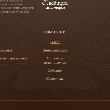
сийской Федерации.
я, внесение любых
 всех или части материалов,
го разрешения/согласия
КОМПАНИЯ
О нас
аждения
Наши мастера
онные ограждения
Оптовым
покупателям
События
Контакты