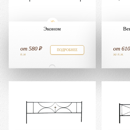
Эконом
Ве
от
580
от
61
ПОДРОБНЕЕ
п.м
за п.м.