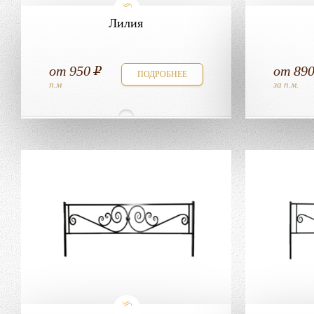
Лилия
от
950
от
89
ПОДРОБНЕЕ
п.м
за п.м.