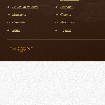
Решетки на окна
Беседки
Мангалы
Столы
Скамейки
Мостики
Урны
Другое