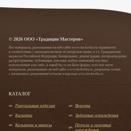
© 2026 ООО «Традиции Мастеров»
Все материалы, размещенные на веб-сайте www.tm-kovka.ru охраняются
в соответствии с законодательством об авторском праве, в т.ч. Гражданским
кодексом Российской Федерации. Копирование, демонстрация, воспроизведение,
распространение, публикация, внесение любых изменений или иное
использование кем-либо, в какой бы то ни было форме, всех или части
материалов, размещенных на веб-сайте www.tm-kovka.ru, разрешено только
с письменного разрешения/согласия владельца www.tm-kovka.ru
КАТАЛОГ
Ритуальные изделия
Ворота
Калитки
Заборные ограждения
Козырьки и навесы
Перила и газонные
ограждения