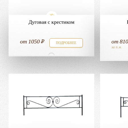
Дуговая с крестиком
от
1050
от
81
ПОДРОБНЕЕ
за п.м.