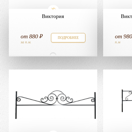
Виктория
Викт
от
880
от
98
ПОДРОБНЕЕ
за п.м.
п.м