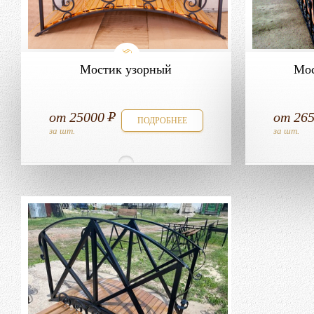
Мостик узорный
Мос
от
25000
от
26
ПОДРОБНЕЕ
за шт.
за шт.