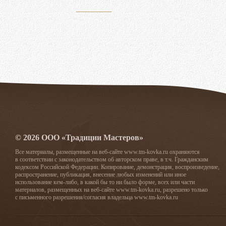
© 2026 ООО «Традиции Мастеров»
Все материалы, размещенные на веб-сайте www.tm-kovka.ru охраняются
в соответствии с законодательством об авторском праве, в т.ч. Гражданским
кодексом Российской Федерации. Копирование, демонстрация, воспроизведение,
распространение, публикация, внесение любых изменений или иное
использование кем-либо, в какой бы то ни было форме, всех или части
материалов, размещенных на веб-сайте www.tm-kovka.ru, разрешено только
с письменного разрешения/согласия владельца www.tm-kovka.ru