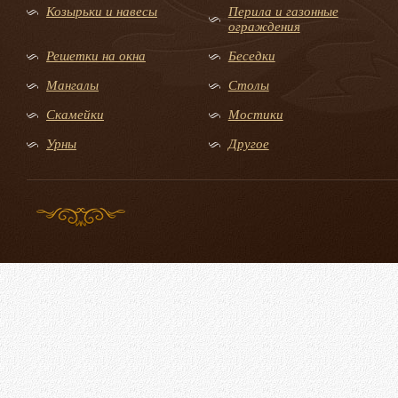
Козырьки и навесы
Перила и газонные
ограждения
Решетки на окна
Беседки
Мангалы
Столы
Скамейки
Мостики
Урны
Другое