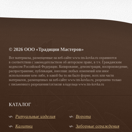
© 2026 ООО «Традиции Мастеров»
Все материалы, размещенные на веб-сайте www.tm-kovka.ru охраняются
в соответствии с законодательством об авторском праве, в т.ч. Гражданским
кодексом Российской Федерации. Копирование, демонстрация, воспроизведение,
распространение, публикация, внесение любых изменений или иное
использование кем-либо, в какой бы то ни было форме, всех или части
материалов, размещенных на веб-сайте www.tm-kovka.ru, разрешено только
с письменного разрешения/согласия владельца www.tm-kovka.ru
КАТАЛОГ
Ритуальные изделия
Ворота
Калитки
Заборные ограждения